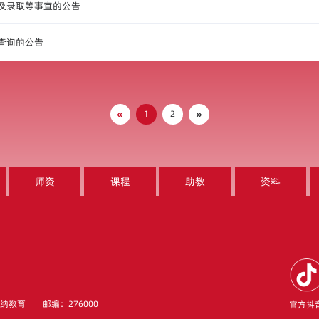
报及录取等事宜的公告
绩查询的公告
«
»
1
2
师资
课程
助教
资料
海纳教育
邮编：276000
官方抖