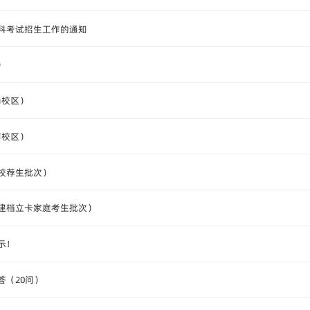
本科考试招生工作的通知
）
泽校区）
南校区）
（校荐生批次）
（建档立卡家庭考生批次）
示！
答（20问）